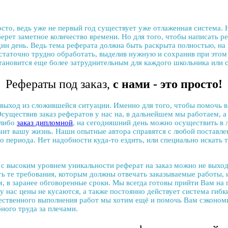
осто, ведь уже не первый год существует уже отлаженная система. 
берет заметное количество времени. Но для того, чтобы
написать р
дин день. Ведь тема реферата должна быть раскрыта полностью, на
статочно трудно обработать, выделив нужную и сохранив при этом у
становится еще более затруднительным для каждого школьника или с
Рефераты под заказ,
с нами - это просто!
 выход из сложившейся ситуации. Именно для того, чтобы помочь 
 Осуществив
заказ рефератов
у нас на, в дальнейшем мы работаем, а
 либо
заказ дипломной
, на сегодняшний день можно осуществить в
чит вашу жизнь. Наши опытные автора справятся с любой поставлен
 периода. Нет надобности куда-то ездить, или специально искать 
 с высоким уровнем уникальности
реферат на заказ
можно не выходя
ть те требования, которым должны отвечать заказываемые работы,
, в заранее обговоренные сроки. Мы всегда готовы прийти Вам на
 у нас цены не кусаются, а также постоянно действует система гиб
ественного выполнения работ мы хотим ещё и помочь Вам сэконом
ного труда за плечами.