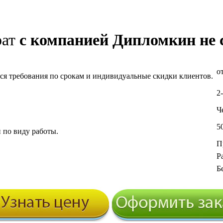
рат
с компанией Дипломкин не с
о
ся требования по срокам и индивидуальные скидки клиентов.
2
Ч
5
 по виду работы.
П
Р
Б