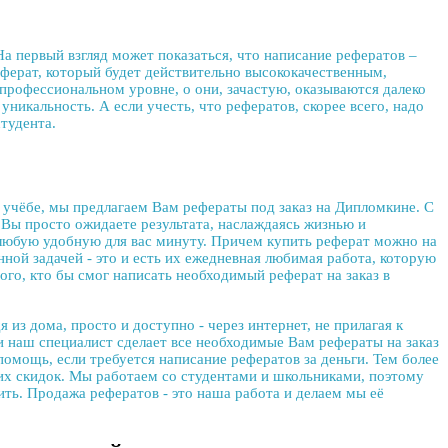
На первый взгляд может показаться, что
написание рефератов
–
еферат
, который будет действительно высококачественным,
 профессиональном уровне, о они, зачастую, оказываются далеко
никальность. А если учесть, что рефератов, скорее всего, надо
тудента.
в учёбе, мы предлагаем Вам
рефераты под заказ
на Дипломкине. С
 Вы просто ожидаете результата, наслаждаясь жизнью и
 любую удобную для вас минуту. Причем
купить реферат
можно на
ной задачей - это и есть их ежедневная любимая работа, которую
того, кто бы смог написать необходимый
реферат на заказ
в
 из дома, просто и доступно - через интернет, не прилагая к
 и наш специалист сделает все необходимые Вам
рефераты на заказ
 помощь, если требуется
написание рефератов за деньги
. Тем более
ких скидок. Мы работаем со студентами и школьниками, поэтому
ить.
Продажа рефератов
- это наша работа и делаем мы её